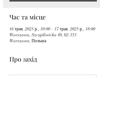
Час та місце
16 трав. 2025 р., 10:00 – 17 трав. 2025 р., 18:00
Warszawa, Szczęśliwicka 40, 02-353
Warszawa, Польша
Про захід
conference program english2
.pdf
Download PDF • 333KB
Програма конференції2
.pdf
Download PDF • 310KB