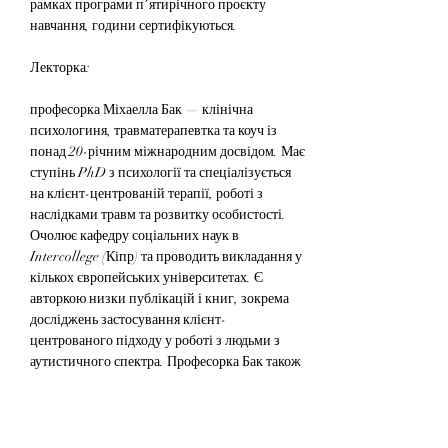
рамках програми пʼятирічного проєкту 
навчання, години сертифікуються.
Лекторка:
професорка Міхаелла Бак — клінічна 
психологиня, травматерапевтка та коуч із 
понад 20-річним міжнародним досвідом. Має 
ступінь PhD з психології та спеціалізується 
на клієнт-центрованій терапії, роботі з 
наслідками травм та розвитку особистості. 
Очолює кафедру соціальних наук в 
Intercollege (Кіпр) та проводить викладання у 
кількох європейських університетах. Є 
авторкою низки публікацій і книг, зокрема 
досліджень застосування клієнт-
центрованого підходу у роботі з людьми з 
аутистичного спектра. Професорка Бак також 
виступає тренеркою міжнародних програм 
підвищення кваліфікації для фахівців 
допоміжних професій. Її практику відзначає 
унікальне поєднання гуманістичних 