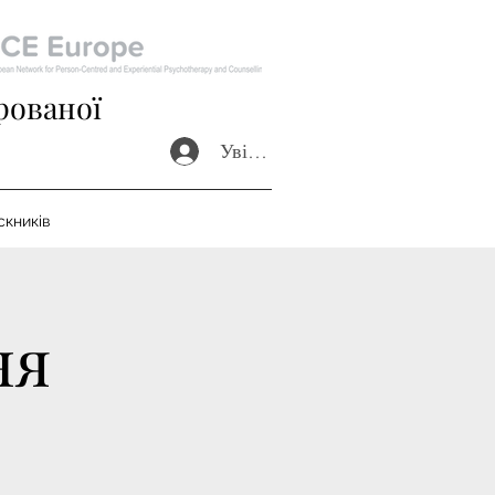
рованої
Увійти
скників
ня