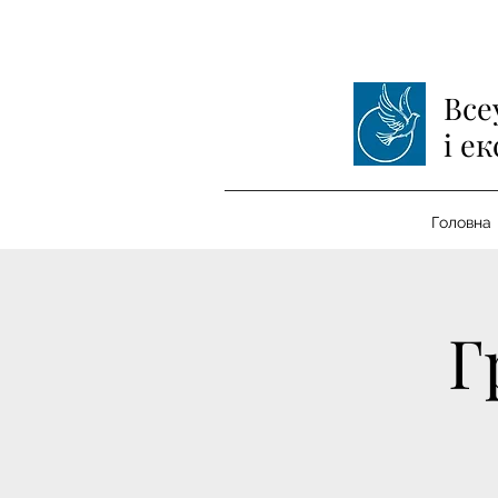
Все
і е
Головна
Г