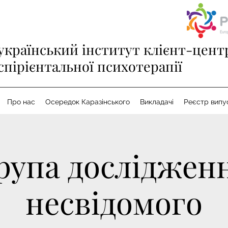
український інститут клієнт-цент
кспірієнтальної психотерапії
Про нас
Осередок Каразінського
Викладачі
Реєстр випу
рупа досліджен
несвідомого