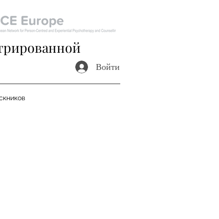
трированной
Войти
скников