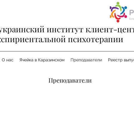
украинский институт клиент-цен
кспириентальной психотерапии
О нас
Ячейка в Каразинском
Преподаватели
Реестр выпу
Преподаватели