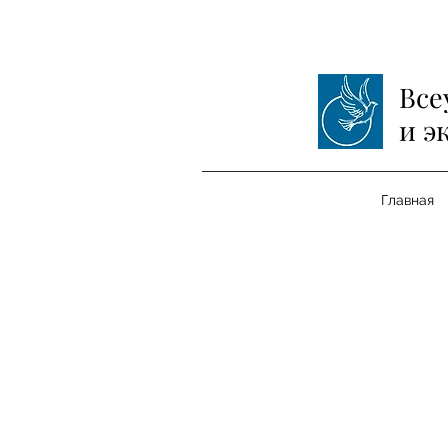
Все
и э
Главная